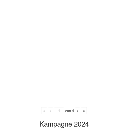
«
‹
von
4
›
»
Kampagne 2024