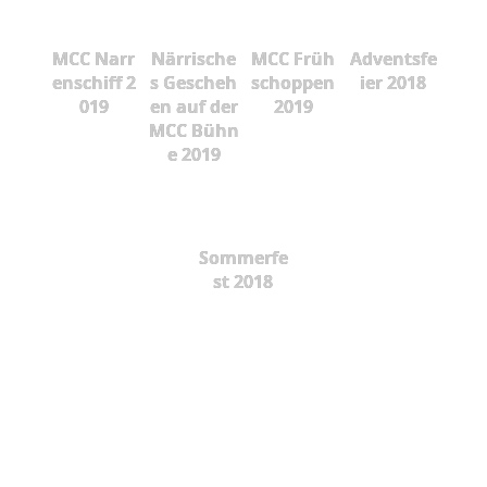
MCC Narr
Närrische
MCC Früh
Adventsfe
enschiff 2
s Gescheh
schoppen
ier 2018
019
en auf der
2019
MCC Bühn
e 2019
Sommerfe
st 2018