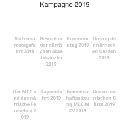
Kampagne 2019
Aschersa
Besuch in
Rosenmo
Umzug de
mstagsfa
der närris
ntag 2019
r närrisch
hrt 2019
chen Staa
en Garden
tskanzlei
2019
2019
Der MCC u
Kappenfa
Gemeinsc
Unsere nä
nd das nä
hrt 2019
haftssitzu
rrischen G
rrische Fe
ng MCC-M
äste 2019
rnsehen 2
CV 2019
019