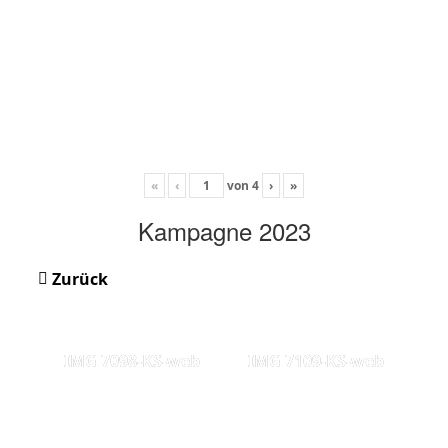
«
‹
von
4
›
»
Kampagne 2023
Zurück
IMG 7098-KS-web
IMG 7109-KS-web