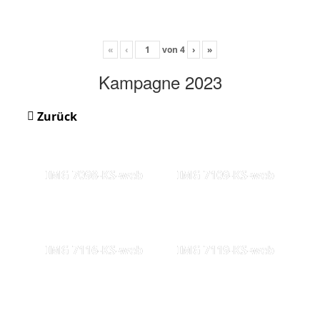
«
‹
von
4
›
»
Kampagne 2023
Zurück
IMG 7098-KS-web
IMG 7109-KS-web
IMG 7116-KS-web
IMG 7119-KS-web