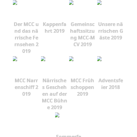
Der MCC u
Kappenfa
Gemeinsc
Unsere nä
nd das nä
hrt 2019
haftssitzu
rrischen G
rrische Fe
ng MCC-M
äste 2019
rnsehen 2
CV 2019
019
MCC Narr
Närrische
MCC Früh
Adventsfe
enschiff 2
s Gescheh
schoppen
ier 2018
019
en auf der
2019
MCC Bühn
e 2019
Sommerfe