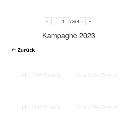
«
‹
von
4
›
»
Kampagne 2023
Zurück
IMG 7098-KS-web
IMG 7109-KS-web
IMG 7116-KS-web
IMG 7119-KS-web