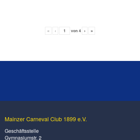
«
‹
von
4
›
»
Mainzer Carneval Club 1899 e.V.
Geschäftsstelle
Gymnasiumstr. 2