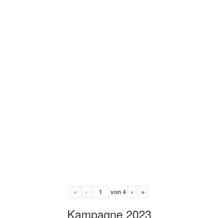
«
‹
von
4
›
»
Kampagne 2023