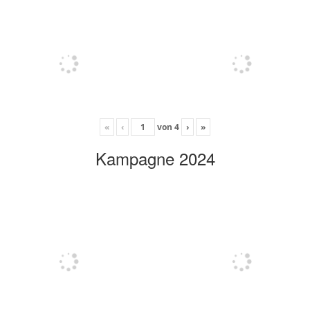
«
‹
von
4
›
»
Kampagne 2024