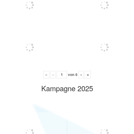
«
‹
von
6
›
»
Kampagne 2025