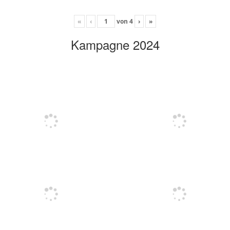
«
‹
von
4
›
»
Kampagne 2024