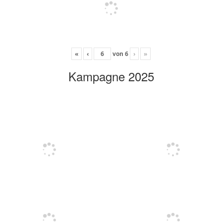
«
‹
von
6
›
»
Kampagne 2025