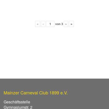
«
‹
von
3
›
»
Mainzer Carneval Club 1899 e.V.
Geschäftsstelle
Gymnasiumstr. 2