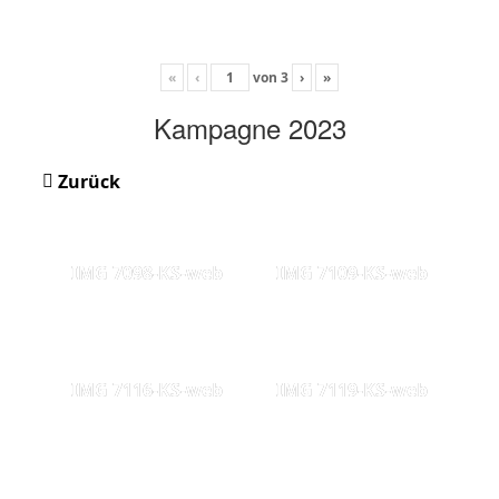
«
‹
von
3
›
»
Kampagne 2023
Zurück
IMG 7098-KS-web
IMG 7109-KS-web
IMG 7116-KS-web
IMG 7119-KS-web