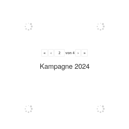
«
‹
von
4
›
»
Kampagne 2024