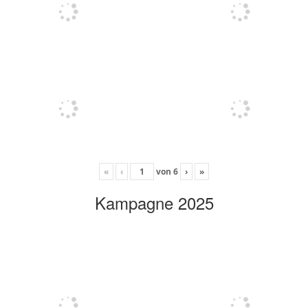
«
‹
von
6
›
»
Kampagne 2025