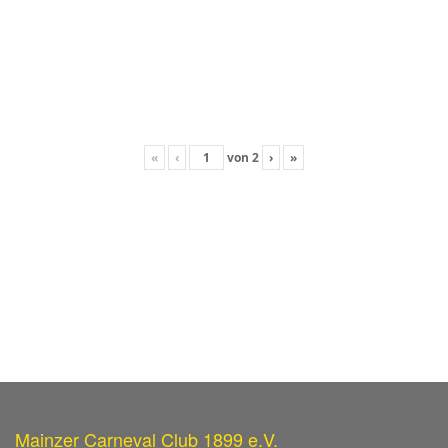
«
‹
von
2
›
»
Mainzer Carneval Club 1899 e.V.