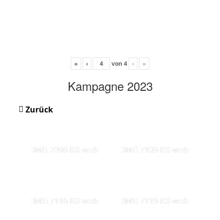
«
‹
von
4
›
»
Kampagne 2023
Zurück
IMG 7098-KS-web
IMG 7109-KS-web
IMG 7116-KS-web
IMG 7119-KS-web