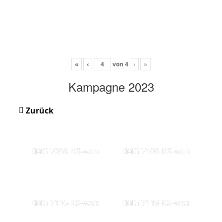
«
‹
von
4
›
»
Kampagne 2023
Zurück
IMG 7098-KS-web
IMG 7109-KS-web
IMG 7116-KS-web
IMG 7119-KS-web