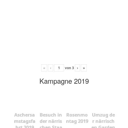
«
‹
von
3
›
»
Kampagne 2019
Aschersa
Besuch in
Rosenmo
Umzug de
mstagsfa
der närris
ntag 2019
r närrisch
hrt 2019
chen Staa
en Garden