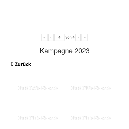
«
‹
von
4
›
»
Kampagne 2023
Zurück
IMG 7098-KS-web
IMG 7109-KS-web
IMG 7116-KS-web
IMG 7119-KS-web