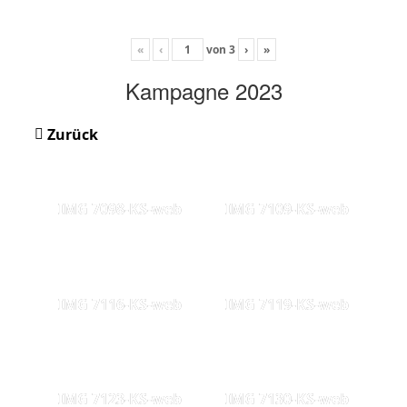
«
‹
von
3
›
»
Kampagne 2023
Zurück
IMG 7098-KS-web
IMG 7109-KS-web
IMG 7116-KS-web
IMG 7119-KS-web
IMG 7123-KS-web
IMG 7130-KS-web