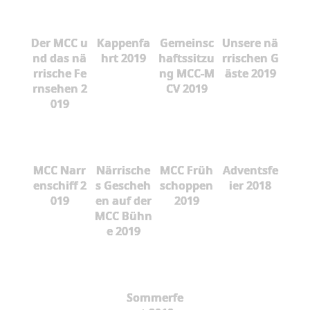
Der MCC u
Kappenfa
Gemeinsc
Unsere nä
nd das nä
hrt 2019
haftssitzu
rrischen G
rrische Fe
ng MCC-M
äste 2019
rnsehen 2
CV 2019
019
MCC Narr
Närrische
MCC Früh
Adventsfe
enschiff 2
s Gescheh
schoppen
ier 2018
019
en auf der
2019
MCC Bühn
e 2019
Sommerfe