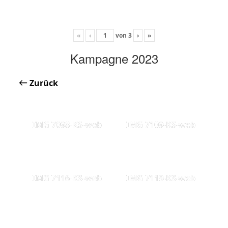
«
‹
von
3
›
»
Kampagne 2023
Zurück
IMG 7098-KS-web
IMG 7109-KS-web
IMG 7116-KS-web
IMG 7119-KS-web