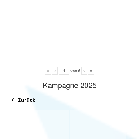
«
‹
von
6
›
»
Kampagne 2025
Zurück