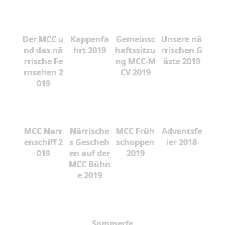
Der MCC u
Kappenfa
Gemeinsc
Unsere nä
nd das nä
hrt 2019
haftssitzu
rrischen G
rrische Fe
ng MCC-M
äste 2019
rnsehen 2
CV 2019
019
MCC Narr
Närrische
MCC Früh
Adventsfe
enschiff 2
s Gescheh
schoppen
ier 2018
019
en auf der
2019
MCC Bühn
e 2019
Sommerfe