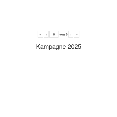
«
‹
von
6
›
»
Kampagne 2025