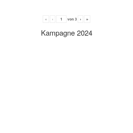
«
‹
von
3
›
»
Kampagne 2024