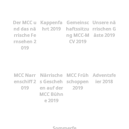
Der MCC u
Kappenfa
Gemeinsc
Unsere nä
nd das nä
hrt 2019
haftssitzu
rrischen G
rrische Fe
ng MCC-M
äste 2019
rnsehen 2
CV 2019
019
MCC Narr
Närrische
MCC Früh
Adventsfe
enschiff 2
s Gescheh
schoppen
ier 2018
019
en auf der
2019
MCC Bühn
e 2019
Sommerfe