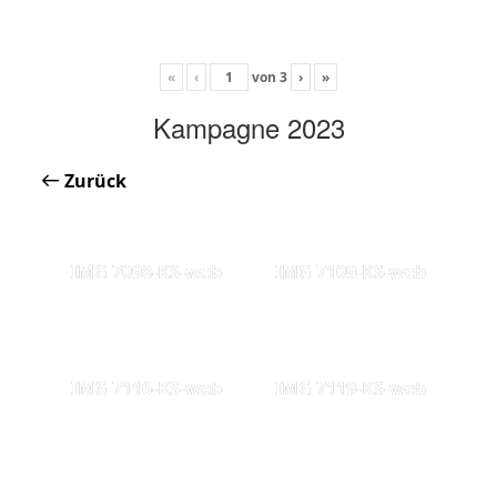
«
‹
von
3
›
»
Kampagne 2023
Zurück
IMG 7098-KS-web
IMG 7109-KS-web
IMG 7116-KS-web
IMG 7119-KS-web