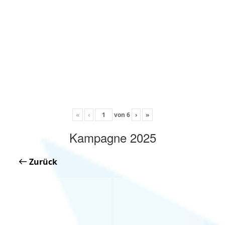
«
‹
von
6
›
»
Kampagne 2025
Zurück