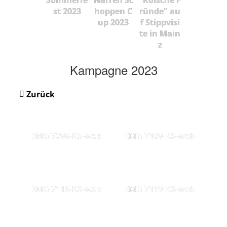
st 2023
hoppen C
ründe" au
up 2023
f Stippvisi
te in Main
z
Kampagne 2023
Zurück
IMG 7098-KS-web
IMG 7109-KS-web
IMG 7116-KS-web
IMG 7119-KS-web