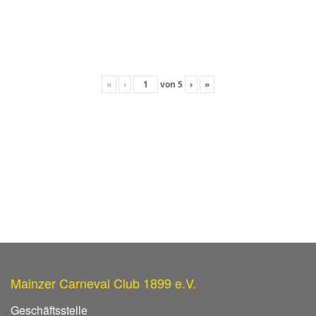
«
‹
von
5
›
»
Mainzer Carneval Club 1899 e.V.
Geschäftsstelle