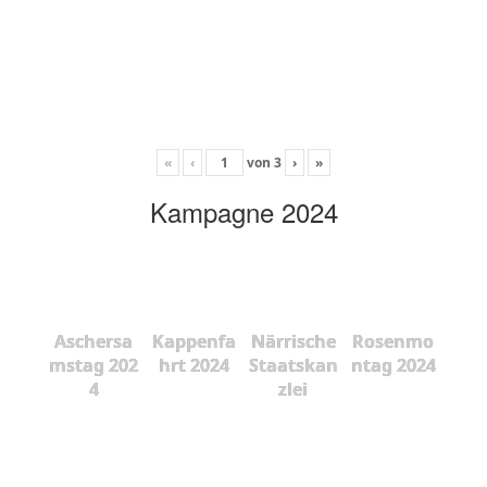
«
‹
von
3
›
»
Kampagne 2024
Aschersa
Kappenfa
Närrische
Rosenmo
mstag 202
hrt 2024
Staatskan
ntag 2024
4
zlei