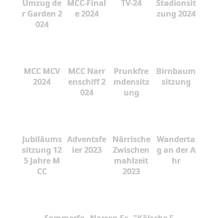
Umzug de
MCC-Final
TV-24
Stadionsit
r Garden 2
e 2024
zung 2024
024
MCC MCV
MCC Narr
Prunkfre
Birnbaum
2024
enschiff 2
mdensitz
sitzung
024
ung
Jubiläums
Adventsfe
Närrische
Wanderta
sitzung 12
ier 2023
Zwischen
g an der A
5 Jahre M
mahlzeit
hr
CC
2023
Sommerfe
Narren Sc
"Kölsche F