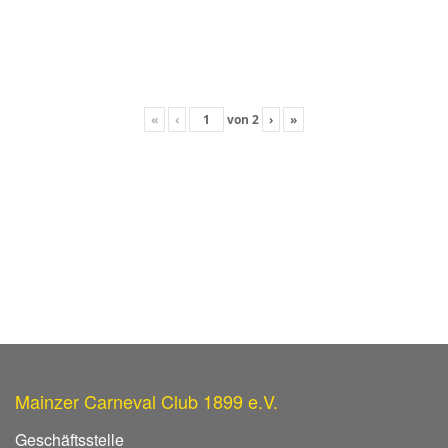
«
‹
von
2
›
»
Mainzer Carneval Club 1899 e.V.
Geschäftsstelle