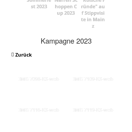
st 2023
hoppen C
ründe" au
up 2023
f Stippvisi
te in Main
z
Kampagne 2023
Zurück
IMG 7098-KS-web
IMG 7109-KS-web
IMG 7116-KS-web
IMG 7119-KS-web