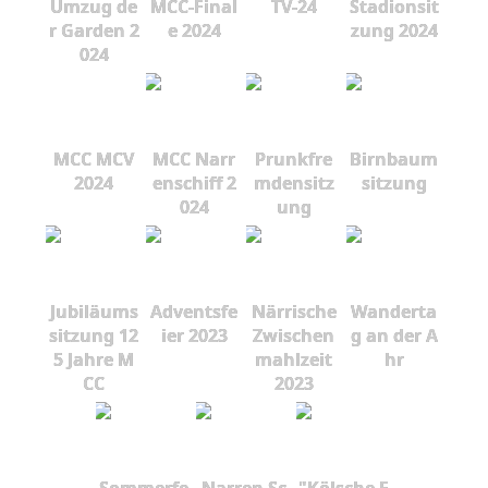
Umzug de
MCC-Final
TV-24
Stadionsit
r Garden 2
e 2024
zung 2024
024
MCC MCV
MCC Narr
Prunkfre
Birnbaum
2024
enschiff 2
mdensitz
sitzung
024
ung
Jubiläums
Adventsfe
Närrische
Wanderta
sitzung 12
ier 2023
Zwischen
g an der A
5 Jahre M
mahlzeit
hr
CC
2023
Sommerfe
Narren Sc
"Kölsche F