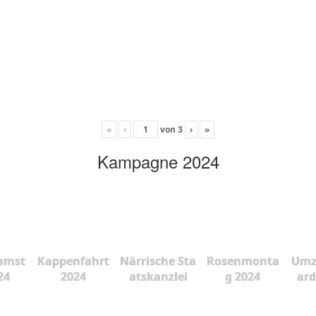
«
‹
von
3
›
»
Kampagne 2024
amst
Kappenfahrt
Närrische Sta
Rosenmonta
Umz
24
2024
atskanzlei
g 2024
ard