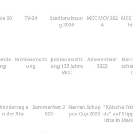
le 20
TV-24
Stadionsitzun
MCC MCV 202
MCC 
g 2024
4
hi
emde
Birnbaumsitz
Jubiläumssitz
Adventsfeier
Närr
ung
ung
ung 125 Jahre
2023
sche
MCC
Wandertag a
Sommerfest 2
Narren Schop
"Kölsche Fr
n der Ahr
023
pen Cup 2023
de" auf Stip
isite in Mai