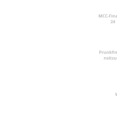
MCC-Fina
24
Prunkfr
nsitz