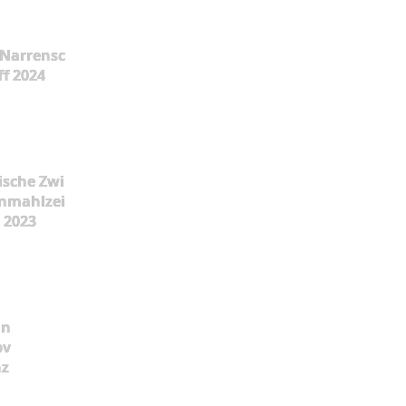
Narrensc
ff 2024
ische Zwi
nmahlzei
t 2023
ün
pv
nz