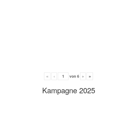
«
‹
von
6
›
»
Kampagne 2025