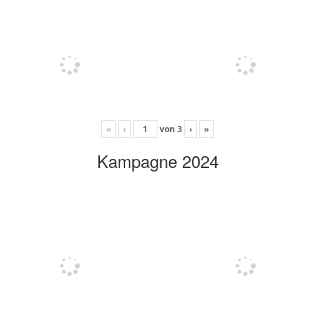
«
‹
von
3
›
»
Kampagne 2024