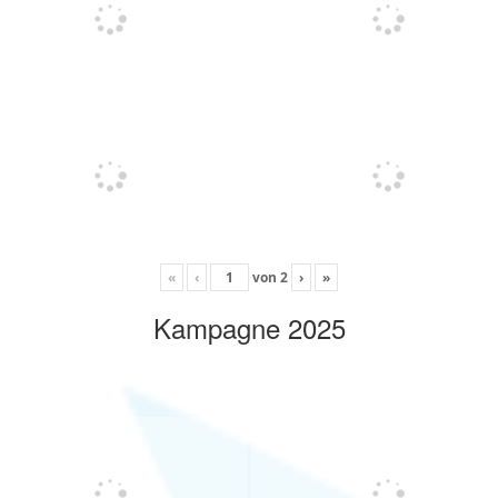
«
‹
von
2
›
»
Kampagne 2025