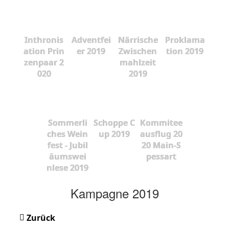
Inthronis
Adventfei
Närrische
Proklama
ation Prin
er 2019
Zwischen
tion 2019
zenpaar 2
mahlzeit
020
2019
Sommerli
Schoppe C
Kommitee
ches Wein
up 2019
ausflug 20
fest - Jubil
20 Main-S
äumswei
pessart
nlese 2019
Kampagne 2019
Zurück