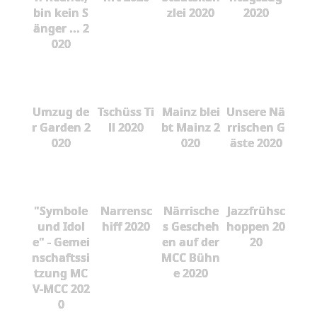
bin kein S
zlei 2020
2020
änger ... 2
020
Umzug de
Tschüss Ti
Mainz blei
Unsere Nä
r Garden 2
ll 2020
bt Mainz 2
rrischen G
020
020
äste 2020
"Symbole
Narrensc
Närrische
Jazzfrühsc
und Idol
hiff 2020
s Gescheh
hoppen 20
e" - Gemei
en auf der
20
nschaftssi
MCC Bühn
tzung MC
e 2020
V-MCC 202
0