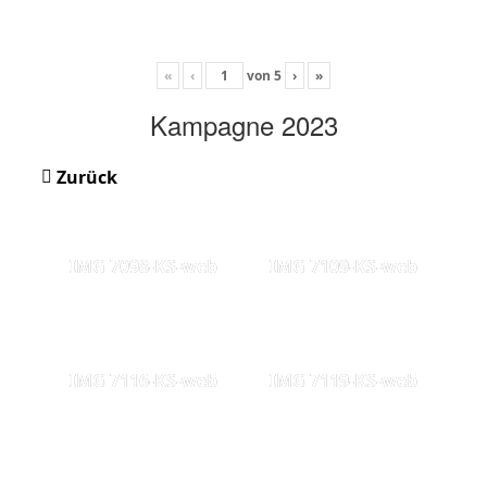
«
‹
von
5
›
»
Kampagne 2023
Zurück
IMG 7098-KS-web
IMG 7109-KS-web
IMG 7116-KS-web
IMG 7119-KS-web