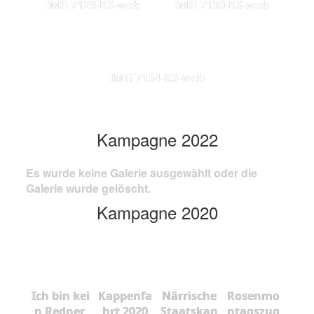
IMG 7123-KS-web
IMG 7130-KS-web
IMG 7134-KS-web
Kampagne 2022
Es wurde keine Galerie ausgewählt oder die
Galerie wurde gelöscht.
Kampagne 2020
Ich bin kei
Kappenfa
Närrische
Rosenmo
n Redner,
hrt 2020
Staatskan
ntagszug