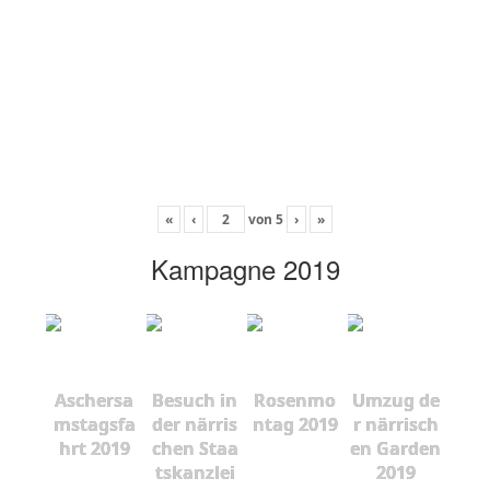
«
‹
von
5
›
»
Kampagne 2019
Aschersa
Besuch in
Rosenmo
Umzug de
mstagsfa
der närris
ntag 2019
r närrisch
hrt 2019
chen Staa
en Garden
tskanzlei
2019