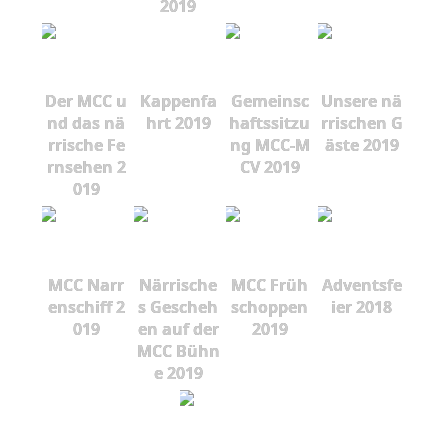
2019
Der MCC u
Kappenfa
Gemeinsc
Unsere nä
nd das nä
hrt 2019
haftssitzu
rrischen G
rrische Fe
ng MCC-M
äste 2019
rnsehen 2
CV 2019
019
MCC Narr
Närrische
MCC Früh
Adventsfe
enschiff 2
s Gescheh
schoppen
ier 2018
019
en auf der
2019
MCC Bühn
e 2019