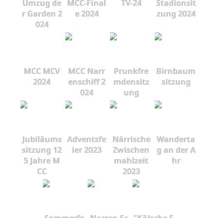
Umzug de
MCC-Final
TV-24
Stadionsit
r Garden 2
e 2024
zung 2024
024
MCC MCV
MCC Narr
Prunkfre
Birnbaum
2024
enschiff 2
mdensitz
sitzung
024
ung
Jubiläums
Adventsfe
Närrische
Wanderta
sitzung 12
ier 2023
Zwischen
g an der A
5 Jahre M
mahlzeit
hr
CC
2023
Sommerfe
Narren Sc
"Kölsche F