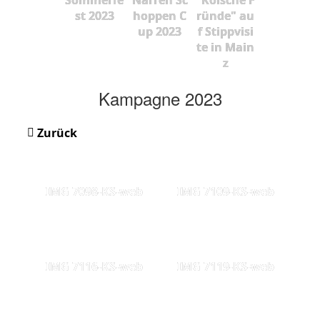
st 2023
hoppen C
ründe" au
up 2023
f Stippvisi
te in Main
z
Kampagne 2023
Zurück
IMG 7098-KS-web
IMG 7109-KS-web
IMG 7116-KS-web
IMG 7119-KS-web