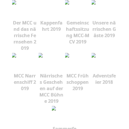
Der MCC u
Kappenfa
Gemeinsc
Unsere nä
nd das nä
hrt 2019
haftssitzu
rrischen G
rrische Fe
ng MCC-M
äste 2019
rnsehen 2
CV 2019
019
MCC Narr
Närrische
MCC Früh
Adventsfe
enschiff 2
s Gescheh
schoppen
ier 2018
019
en auf der
2019
MCC Bühn
e 2019
Sommerfe