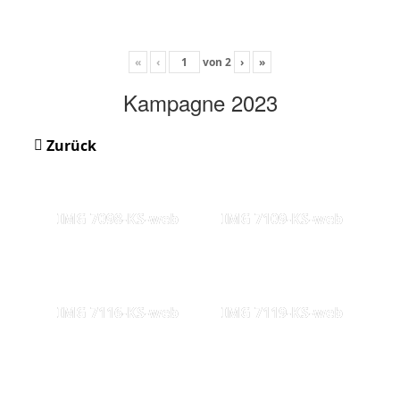
«
‹
von
2
›
»
Kampagne 2023
Zurück
IMG 7098-KS-web
IMG 7109-KS-web
IMG 7116-KS-web
IMG 7119-KS-web