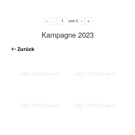
«
‹
von
5
›
»
Kampagne 2023
Zurück
IMG 7098-KS-web
IMG 7109-KS-web
IMG 7116-KS-web
IMG 7119-KS-web