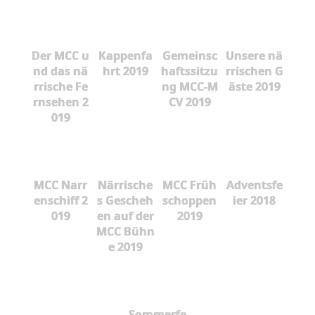
Der MCC u
Kappenfa
Gemeinsc
Unsere nä
nd das nä
hrt 2019
haftssitzu
rrischen G
rrische Fe
ng MCC-M
äste 2019
rnsehen 2
CV 2019
019
MCC Narr
Närrische
MCC Früh
Adventsfe
enschiff 2
s Gescheh
schoppen
ier 2018
019
en auf der
2019
MCC Bühn
e 2019
Sommerfe