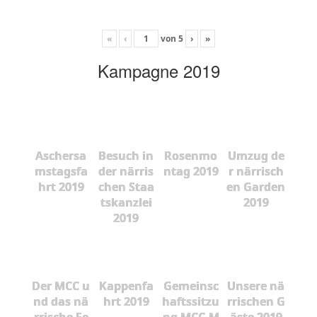
«
‹
von
5
›
»
Kampagne 2019
Aschersa
Besuch in
Rosenmo
Umzug de
mstagsfa
der närris
ntag 2019
r närrisch
hrt 2019
chen Staa
en Garden
tskanzlei
2019
2019
Der MCC u
Kappenfa
Gemeinsc
Unsere nä
nd das nä
hrt 2019
haftssitzu
rrischen G
rrische Fe
ng MCC-M
äste 2019