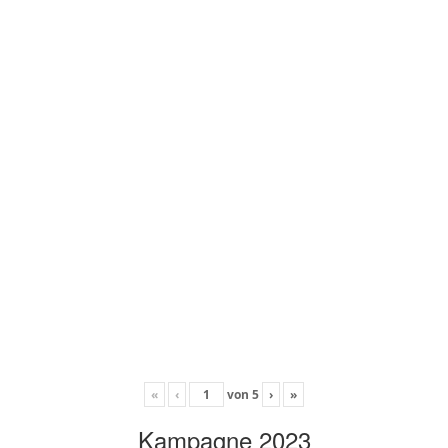
«
‹
von
5
›
»
Kampagne 2023