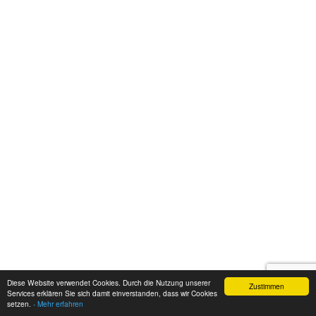
Diese Website verwendet Cookies. Durch die Nutzung unserer
Zustimmen
Services erklären Sie sich damit einverstanden, dass wir Cookies
setzen.
- Mehr erfahren