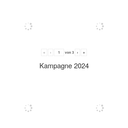
«
‹
von
3
›
»
Kampagne 2024