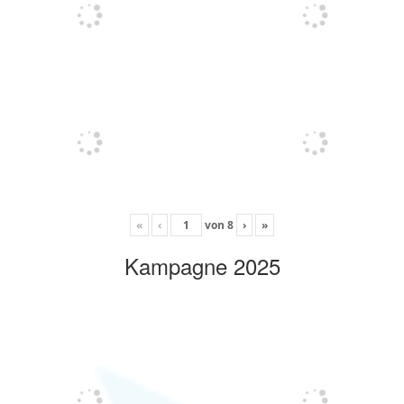
«
‹
von
8
›
»
Kampagne 2025