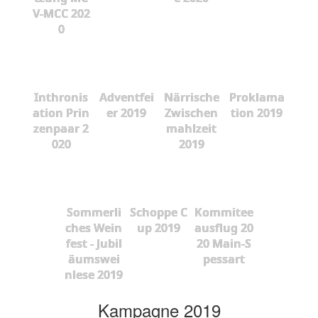
V-MCC 202
0
Inthronis
Adventfei
Närrische
Proklama
ation Prin
er 2019
Zwischen
tion 2019
zenpaar 2
mahlzeit
020
2019
Sommerli
Schoppe C
Kommitee
ches Wein
up 2019
ausflug 20
fest - Jubil
20 Main-S
äumswei
pessart
nlese 2019
Kampagne 2019