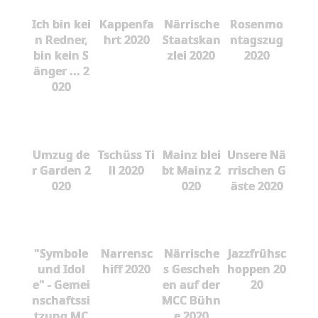
Ich bin kei
Kappenfa
Närrische
Rosenmo
n Redner,
hrt 2020
Staatskan
ntagszug
bin kein S
zlei 2020
2020
änger ... 2
020
Umzug de
Tschüss Ti
Mainz blei
Unsere Nä
r Garden 2
ll 2020
bt Mainz 2
rrischen G
020
020
äste 2020
"Symbole
Narrensc
Närrische
Jazzfrühsc
und Idol
hiff 2020
s Gescheh
hoppen 20
e" - Gemei
en auf der
20
nschaftssi
MCC Bühn
tzung MC
e 2020