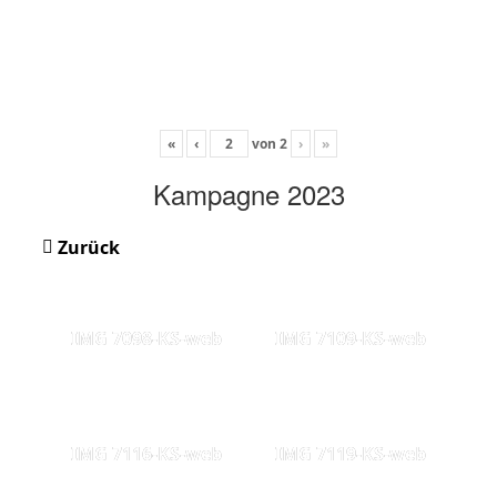
«
‹
von
2
›
»
Kampagne 2023
Zurück
IMG 7098-KS-web
IMG 7109-KS-web
IMG 7116-KS-web
IMG 7119-KS-web