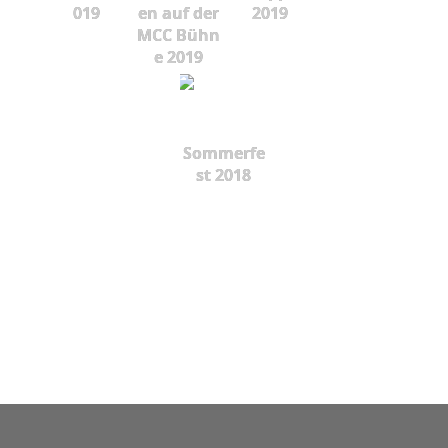
019
en auf der
2019
MCC Bühn
e 2019
Sommerfe
st 2018