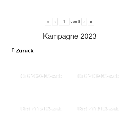
«
‹
von
5
›
»
Kampagne 2023
Zurück
IMG 7098-KS-web
IMG 7109-KS-web
IMG 7116-KS-web
IMG 7119-KS-web