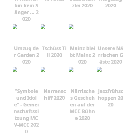
bin kein S
zlei 2020
2020
änger ... 2
020
Umzug de
Tschüss Ti
Mainz blei
Unsere Nä
r Garden 2
ll 2020
bt Mainz 2
rrischen G
020
020
äste 2020
"Symbole
Narrensc
Närrische
Jazzfrühsc
und Idol
hiff 2020
s Gescheh
hoppen 20
e" - Gemei
en auf der
20
nschaftssi
MCC Bühn
tzung MC
e 2020
V-MCC 202
0