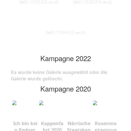
IMG 7123-KS-web
IMG 7130-KS-web
IMG 7134-KS-web
Kampagne 2022
Es wurde keine Galerie ausgewählt oder die
Galerie wurde gelöscht.
Kampagne 2020
Ich bin kei
Kappenfa
Närrische
Rosenmo
n Redner,
hrt 2020
Staatskan
ntagszug