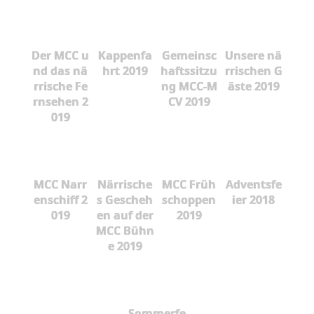
Der MCC u
Kappenfa
Gemeinsc
Unsere nä
nd das nä
hrt 2019
haftssitzu
rrischen G
rrische Fe
ng MCC-M
äste 2019
rnsehen 2
CV 2019
019
MCC Narr
Närrische
MCC Früh
Adventsfe
enschiff 2
s Gescheh
schoppen
ier 2018
019
en auf der
2019
MCC Bühn
e 2019
Sommerfe