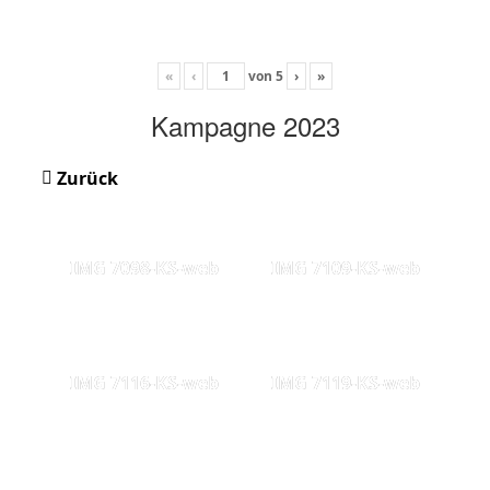
«
‹
von
5
›
»
Kampagne 2023
Zurück
IMG 7098-KS-web
IMG 7109-KS-web
IMG 7116-KS-web
IMG 7119-KS-web