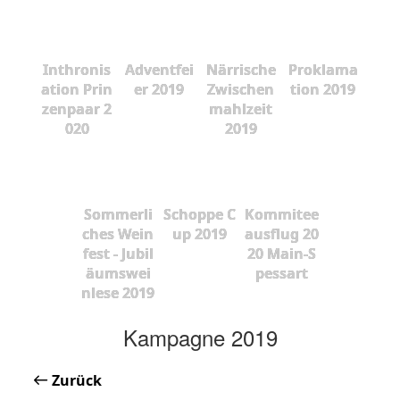
Inthronis
Adventfei
Närrische
Proklama
ation Prin
er 2019
Zwischen
tion 2019
zenpaar 2
mahlzeit
020
2019
Sommerli
Schoppe C
Kommitee
ches Wein
up 2019
ausflug 20
fest - Jubil
20 Main-S
äumswei
pessart
nlese 2019
Kampagne 2019
Zurück