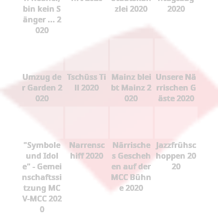
bin kein S
zlei 2020
2020
änger ... 2
020
Umzug de
Tschüss Ti
Mainz blei
Unsere Nä
r Garden 2
ll 2020
bt Mainz 2
rrischen G
020
020
äste 2020
"Symbole
Narrensc
Närrische
Jazzfrühsc
und Idol
hiff 2020
s Gescheh
hoppen 20
e" - Gemei
en auf der
20
nschaftssi
MCC Bühn
tzung MC
e 2020
V-MCC 202
0