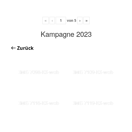
«
‹
von
5
›
»
Kampagne 2023
Zurück
IMG 7098-KS-web
IMG 7109-KS-web
IMG 7116-KS-web
IMG 7119-KS-web