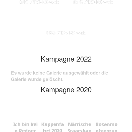
IMG 7123-KS-web
IMG 7130-KS-web
IMG 7134-KS-web
Kampagne 2022
Es wurde keine Galerie ausgewählt oder die
Galerie wurde gelöscht.
Kampagne 2020
Ich bin kei
Kappenfa
Närrische
Rosenmo
n Redner,
hrt 2020
Staatskan
ntagszug