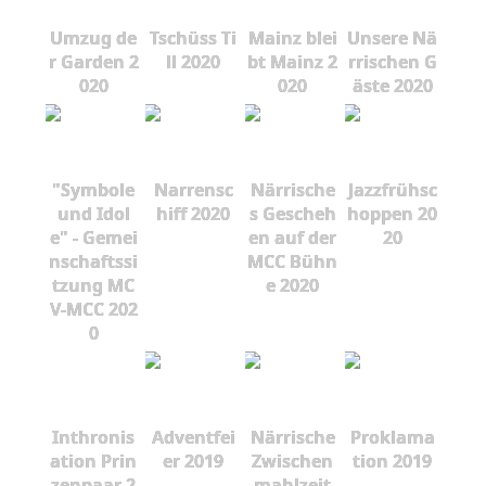
Umzug de
Tschüss Ti
Mainz blei
Unsere Nä
r Garden 2
ll 2020
bt Mainz 2
rrischen G
020
020
äste 2020
"Symbole
Narrensc
Närrische
Jazzfrühsc
und Idol
hiff 2020
s Gescheh
hoppen 20
e" - Gemei
en auf der
20
nschaftssi
MCC Bühn
tzung MC
e 2020
V-MCC 202
0
Inthronis
Adventfei
Närrische
Proklama
ation Prin
er 2019
Zwischen
tion 2019
zenpaar 2
mahlzeit