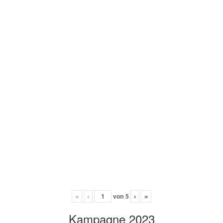
«
‹
von
5
›
»
Kampagne 2023