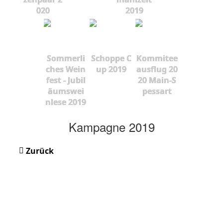
020
2019
Sommerli
Schoppe C
Kommitee
ches Wein
up 2019
ausflug 20
fest - Jubil
20 Main-S
äumswei
pessart
nlese 2019
Kampagne 2019
Zurück