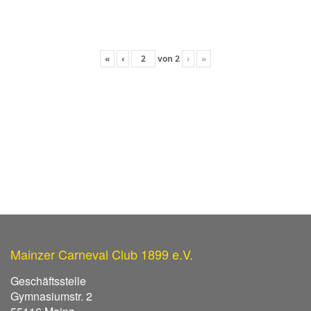
«
‹
von
2
›
»
Mainzer Carneval Club 1899 e.V.
Geschäftsstelle
Gymnasiumstr. 2