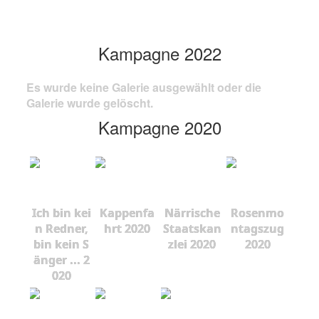
Kampagne 2022
Es wurde keine Galerie ausgewählt oder die
Galerie wurde gelöscht.
Kampagne 2020
Ich bin kei
Kappenfa
Närrische
Rosenmo
n Redner,
hrt 2020
Staatskan
ntagszug
bin kein S
zlei 2020
2020
änger ... 2
020