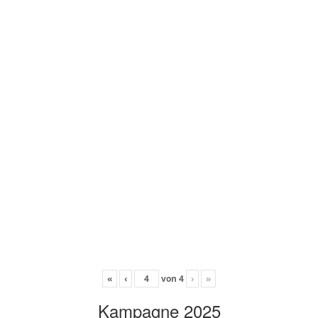
«
‹
von
4
›
»
Kampagne 2025