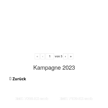
«
‹
von
5
›
»
Kampagne 2023
Zurück
IMG 7098-KS-web
IMG 7109-KS-web