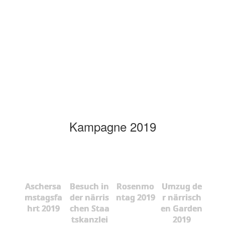
Kampagne 2019
Aschersa
Besuch in
Rosenmo
Umzug de
mstagsfa
der närris
ntag 2019
r närrisch
hrt 2019
chen Staa
en Garden
tskanzlei
2019