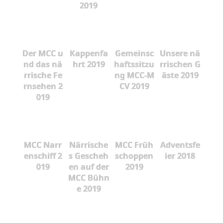
2019
Der MCC u
Kappenfa
Gemeinsc
Unsere nä
nd das nä
hrt 2019
haftssitzu
rrischen G
rrische Fe
ng MCC-M
äste 2019
rnsehen 2
CV 2019
019
MCC Narr
Närrische
MCC Früh
Adventsfe
enschiff 2
s Gescheh
schoppen
ier 2018
019
en auf der
2019
MCC Bühn
e 2019