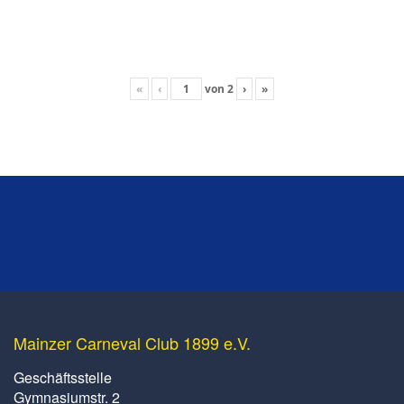
«
‹
von
2
›
»
Mainzer Carneval Club 1899 e.V.
Geschäftsstelle
Gymnasiumstr. 2