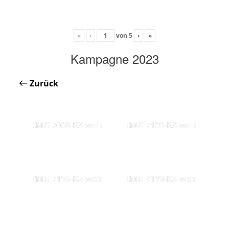
«
‹
von
5
›
»
Kampagne 2023
Zurück
IMG 7098-KS-web
IMG 7109-KS-web
IMG 7116-KS-web
IMG 7119-KS-web