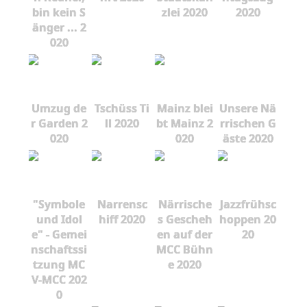
bin kein S
zlei 2020
2020
änger ... 2
020
Umzug de
Tschüss Ti
Mainz blei
Unsere Nä
r Garden 2
ll 2020
bt Mainz 2
rrischen G
020
020
äste 2020
"Symbole
Narrensc
Närrische
Jazzfrühsc
und Idol
hiff 2020
s Gescheh
hoppen 20
e" - Gemei
en auf der
20
nschaftssi
MCC Bühn
tzung MC
e 2020
V-MCC 202
0