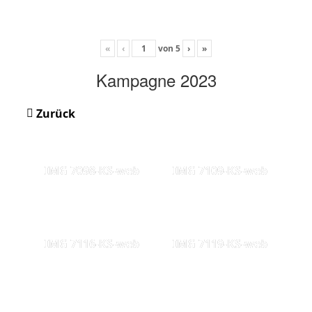
«
‹
von
5
›
»
Kampagne 2023
Zurück
IMG 7098-KS-web
IMG 7109-KS-web
IMG 7116-KS-web
IMG 7119-KS-web