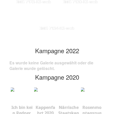
IMG 7123-KS-web
IMG 7130-KS-web
IMG 7134-KS-web
Kampagne 2022
Es wurde keine Galerie ausgewählt oder die
Galerie wurde gelöscht.
Kampagne 2020
Ich bin kei
Kappenfa
Närrische
Rosenmo
n Redner,
hrt 2020
Staatskan
ntagszug