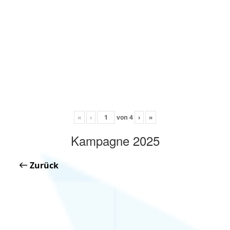
«
‹
von
4
›
»
Kampagne 2025
Zurück