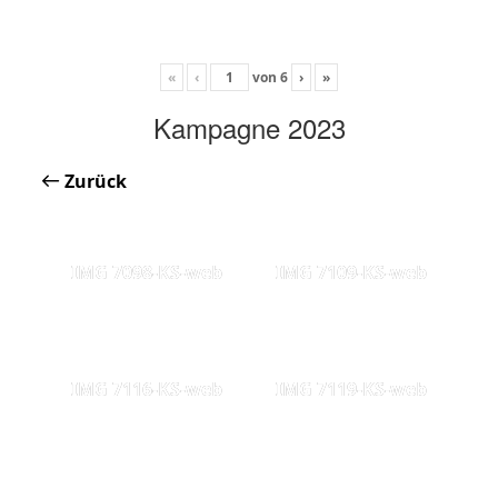
«
‹
von
6
›
»
Kampagne 2023
Zurück
IMG 7098-KS-web
IMG 7109-KS-web
IMG 7116-KS-web
IMG 7119-KS-web