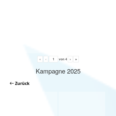
«
‹
von
4
›
»
Kampagne 2025
Zurück