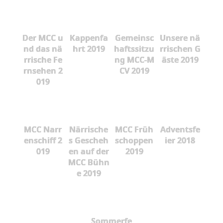
Der MCC u
Kappenfa
Gemeinsc
Unsere nä
nd das nä
hrt 2019
haftssitzu
rrischen G
rrische Fe
ng MCC-M
äste 2019
rnsehen 2
CV 2019
019
MCC Narr
Närrische
MCC Früh
Adventsfe
enschiff 2
s Gescheh
schoppen
ier 2018
019
en auf der
2019
MCC Bühn
e 2019
Sommerfe