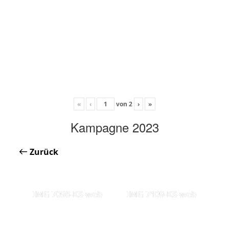
«
‹
von
2
›
»
Kampagne 2023
Zurück
IMG 7098-KS-web
IMG 7109-KS-web