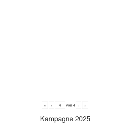
«
‹
von
4
›
»
Kampagne 2025