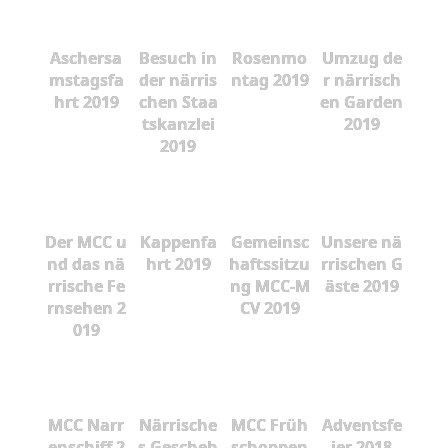
Aschersa
Besuch in
Rosenmo
Umzug de
mstagsfa
der närris
ntag 2019
r närrisch
hrt 2019
chen Staa
en Garden
tskanzlei
2019
2019
Der MCC u
Kappenfa
Gemeinsc
Unsere nä
nd das nä
hrt 2019
haftssitzu
rrischen G
rrische Fe
ng MCC-M
äste 2019
rnsehen 2
CV 2019
019
MCC Narr
Närrische
MCC Früh
Adventsfe
enschiff 2
s Gescheh
schoppen
ier 2018