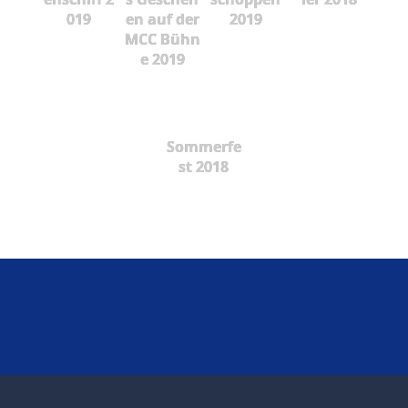
019
en auf der
2019
MCC Bühn
e 2019
Sommerfe
st 2018