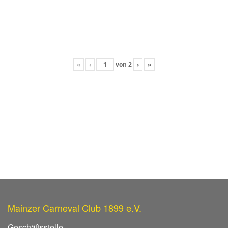
«
‹
von
2
›
»
Mainzer Carneval Club 1899 e.V.
Geschäftsstelle