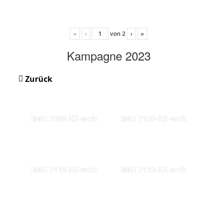
«
‹
von
2
›
»
Kampagne 2023
Zurück
IMG 7098-KS-web
IMG 7109-KS-web
IMG 7116-KS-web
IMG 7119-KS-web