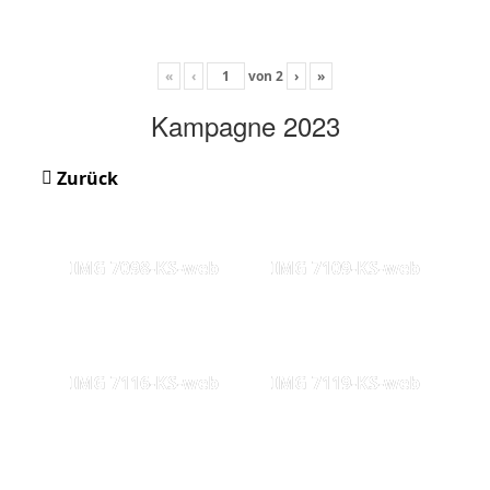
«
‹
von
2
›
»
Kampagne 2023
Zurück
IMG 7098-KS-web
IMG 7109-KS-web
IMG 7116-KS-web
IMG 7119-KS-web