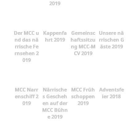
2019
Der MCC u
Kappenfa
Gemeinsc
Unsere nä
nd das nä
hrt 2019
haftssitzu
rrischen G
rrische Fe
ng MCC-M
äste 2019
rnsehen 2
CV 2019
019
MCC Narr
Närrische
MCC Früh
Adventsfe
enschiff 2
s Gescheh
schoppen
ier 2018
019
en auf der
2019
MCC Bühn
e 2019