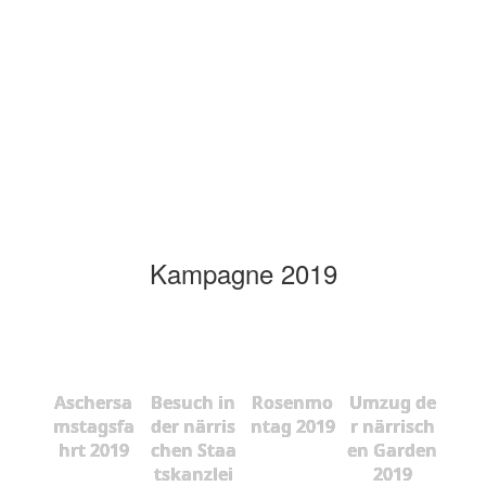
Kampagne 2019
Aschersa
Besuch in
Rosenmo
Umzug de
mstagsfa
der närris
ntag 2019
r närrisch
hrt 2019
chen Staa
en Garden
tskanzlei
2019