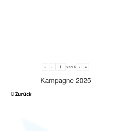
«
‹
von
4
›
»
Kampagne 2025
Zurück