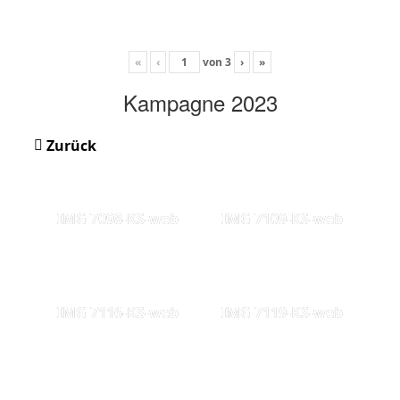
«
‹
von
3
›
»
Kampagne 2023
Zurück
IMG 7098-KS-web
IMG 7109-KS-web
IMG 7116-KS-web
IMG 7119-KS-web