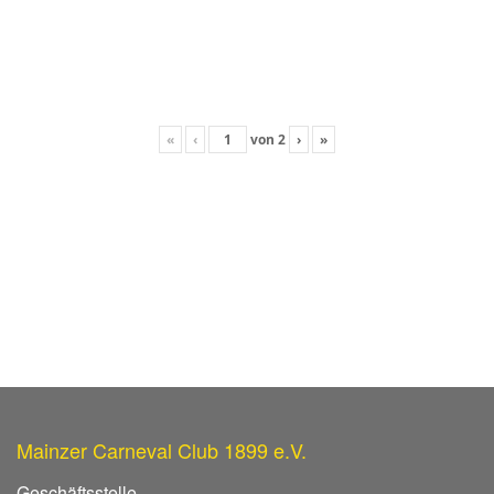
«
‹
von
2
›
»
Mainzer Carneval Club 1899 e.V.
Geschäftsstelle