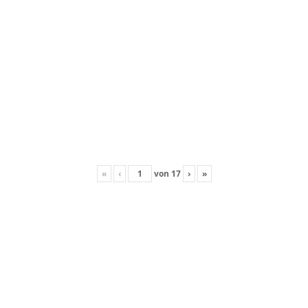
«
‹
von
17
›
»