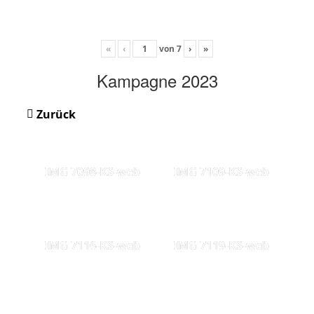
«
‹
von
7
›
»
Kampagne 2023
Zurück
IMG 7098-KS-web
IMG 7109-KS-web
IMG 7116-KS-web
IMG 7119-KS-web