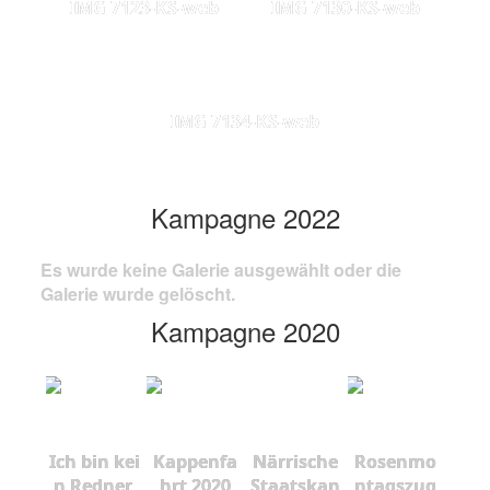
IMG 7123-KS-web
IMG 7130-KS-web
IMG 7134-KS-web
Kampagne 2022
Es wurde keine Galerie ausgewählt oder die
Galerie wurde gelöscht.
Kampagne 2020
Ich bin kei
Kappenfa
Närrische
Rosenmo
n Redner,
hrt 2020
Staatskan
ntagszug