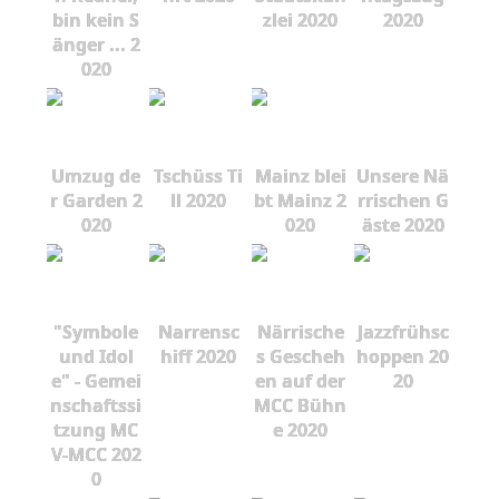
bin kein S
zlei 2020
2020
änger ... 2
020
Umzug de
Tschüss Ti
Mainz blei
Unsere Nä
r Garden 2
ll 2020
bt Mainz 2
rrischen G
020
020
äste 2020
"Symbole
Narrensc
Närrische
Jazzfrühsc
und Idol
hiff 2020
s Gescheh
hoppen 20
e" - Gemei
en auf der
20
nschaftssi
MCC Bühn
tzung MC
e 2020
V-MCC 202
0