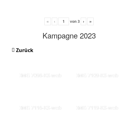
«
‹
von
3
›
»
Kampagne 2023
Zurück
IMG 7098-KS-web
IMG 7109-KS-web
IMG 7116-KS-web
IMG 7119-KS-web