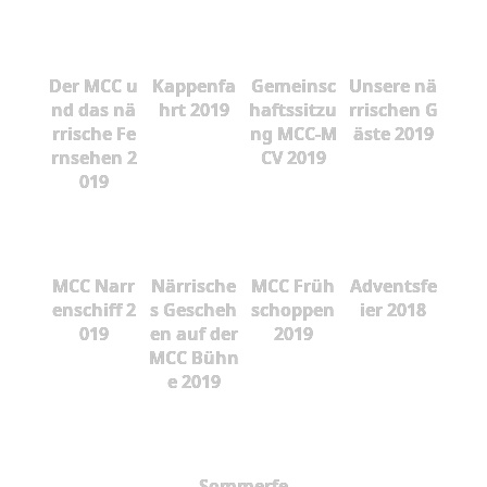
Der MCC u
Kappenfa
Gemeinsc
Unsere nä
nd das nä
hrt 2019
haftssitzu
rrischen G
rrische Fe
ng MCC-M
äste 2019
rnsehen 2
CV 2019
019
MCC Narr
Närrische
MCC Früh
Adventsfe
enschiff 2
s Gescheh
schoppen
ier 2018
019
en auf der
2019
MCC Bühn
e 2019
Sommerfe