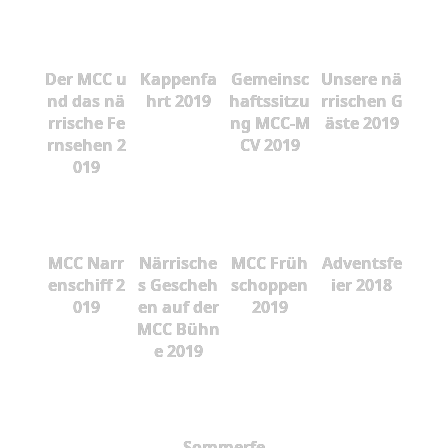
Der MCC u
Kappenfa
Gemeinsc
Unsere nä
nd das nä
hrt 2019
haftssitzu
rrischen G
rrische Fe
ng MCC-M
äste 2019
rnsehen 2
CV 2019
019
MCC Narr
Närrische
MCC Früh
Adventsfe
enschiff 2
s Gescheh
schoppen
ier 2018
019
en auf der
2019
MCC Bühn
e 2019
Sommerfe