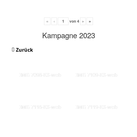
«
‹
von
4
›
»
Kampagne 2023
Zurück
IMG 7098-KS-web
IMG 7109-KS-web
IMG 7116-KS-web
IMG 7119-KS-web