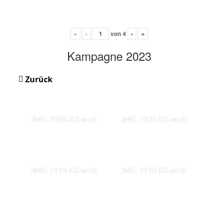
«
‹
von
4
›
»
Kampagne 2023
Zurück
IMG 7098-KS-web
IMG 7109-KS-web
IMG 7116-KS-web
IMG 7119-KS-web