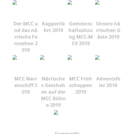
Der MCC u
Kappenfa
Gemeinsc
Unsere nä
nd das nä
hrt 2019
haftssitzu
rrischen G
rrische Fe
ng MCC-M
äste 2019
rnsehen 2
CV 2019
019
MCC Narr
Närrische
MCC Früh
Adventsfe
enschiff 2
s Gescheh
schoppen
ier 2018
019
en auf der
2019
MCC Bühn
e 2019
Sommerfe