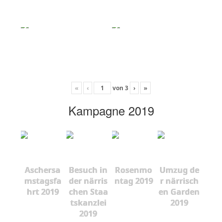
«
‹
von
3
›
»
Kampagne 2019
Aschersa
Besuch in
Rosenmo
Umzug de
mstagsfa
der närris
ntag 2019
r närrisch
hrt 2019
chen Staa
en Garden
tskanzlei
2019
2019