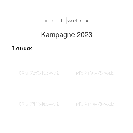
«
‹
von
4
›
»
Kampagne 2023
Zurück
IMG 7098-KS-web
IMG 7109-KS-web
IMG 7116-KS-web
IMG 7119-KS-web