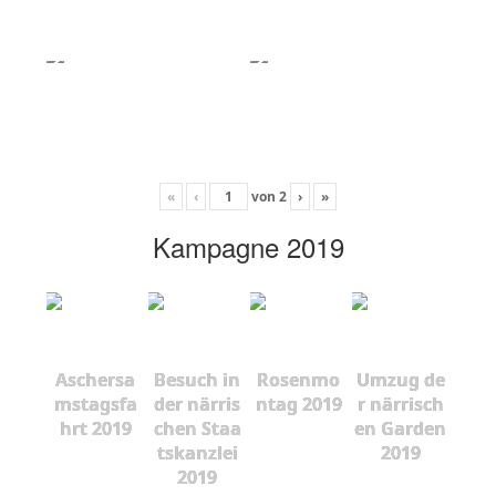
«
‹
von
2
›
»
Kampagne 2019
Aschersa
Besuch in
Rosenmo
Umzug de
mstagsfa
der närris
ntag 2019
r närrisch
hrt 2019
chen Staa
en Garden
tskanzlei
2019
2019