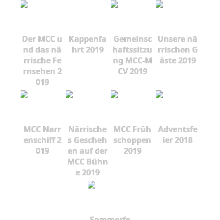
Der MCC u
Kappenfa
Gemeinsc
Unsere nä
nd das nä
hrt 2019
haftssitzu
rrischen G
rrische Fe
ng MCC-M
äste 2019
rnsehen 2
CV 2019
019
MCC Narr
Närrische
MCC Früh
Adventsfe
enschiff 2
s Gescheh
schoppen
ier 2018
019
en auf der
2019
MCC Bühn
e 2019
Sommerfe