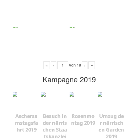
«
‹
von
18
›
»
Kampagne 2019
Aschersa
Besuch in
Rosenmo
Umzug de
mstagsfa
der närris
ntag 2019
r närrisch
hrt 2019
chen Staa
en Garden
tskanzlei
2019