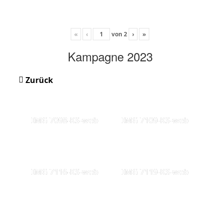
«
‹
von
2
›
»
Kampagne 2023
Zurück
IMG 7098-KS-web
IMG 7109-KS-web
IMG 7116-KS-web
IMG 7119-KS-web