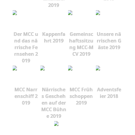
2019
Der MCC u
Kappenfa
Gemeinsc
Unsere nä
nd das nä
hrt 2019
haftssitzu
rrischen G
rrische Fe
ng MCC-M
äste 2019
rnsehen 2
CV 2019
019
MCC Narr
Närrische
MCC Früh
Adventsfe
enschiff 2
s Gescheh
schoppen
ier 2018
019
en auf der
2019
MCC Bühn
e 2019