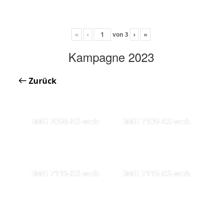
«
‹
von
3
›
»
Kampagne 2023
Zurück
IMG 7098-KS-web
IMG 7109-KS-web
IMG 7116-KS-web
IMG 7119-KS-web