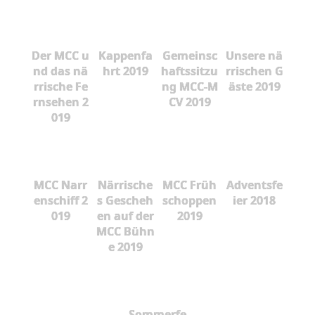
Der MCC u
Kappenfa
Gemeinsc
Unsere nä
nd das nä
hrt 2019
haftssitzu
rrischen G
rrische Fe
ng MCC-M
äste 2019
rnsehen 2
CV 2019
019
MCC Narr
Närrische
MCC Früh
Adventsfe
enschiff 2
s Gescheh
schoppen
ier 2018
019
en auf der
2019
MCC Bühn
e 2019
Sommerfe