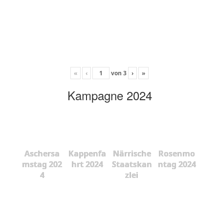
«
‹
von
3
›
»
Kampagne 2024
Aschersa
Kappenfa
Närrische
Rosenmo
mstag 202
hrt 2024
Staatskan
ntag 2024
4
zlei