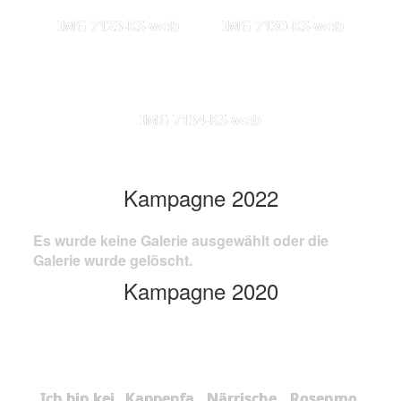
IMG 7123-KS-web
IMG 7130-KS-web
IMG 7134-KS-web
Kampagne 2022
Es wurde keine Galerie ausgewählt oder die
Galerie wurde gelöscht.
Kampagne 2020
Ich bin kei
Kappenfa
Närrische
Rosenmo