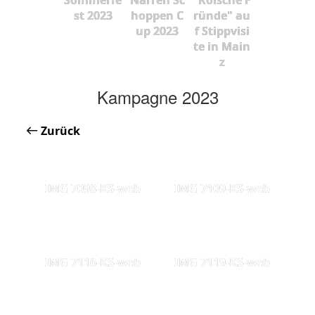
st 2023
hoppen C
ründe" au
up 2023
f Stippvisi
te in Main
z
Kampagne 2023
Zurück
IMG 7098-KS-web
IMG 7109-KS-web
IMG 7116-KS-web
IMG 7119-KS-web