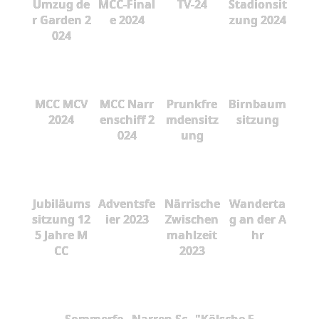
Umzug de
MCC-Final
TV-24
Stadionsit
r Garden 2
e 2024
zung 2024
024
MCC MCV
MCC Narr
Prunkfre
Birnbaum
2024
enschiff 2
mdensitz
sitzung
024
ung
Jubiläums
Adventsfe
Närrische
Wanderta
sitzung 12
ier 2023
Zwischen
g an der A
5 Jahre M
mahlzeit
hr
CC
2023
Sommerfe
Narren Sc
"Kölsche F