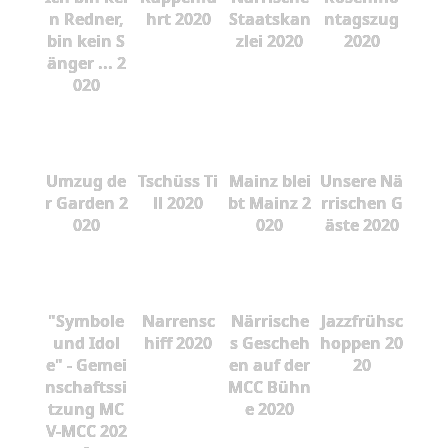
n Redner,
hrt 2020
Staatskan
ntagszug
bin kein S
zlei 2020
2020
änger ... 2
020
Umzug de
Tschüss Ti
Mainz blei
Unsere Nä
r Garden 2
ll 2020
bt Mainz 2
rrischen G
020
020
äste 2020
"Symbole
Narrensc
Närrische
Jazzfrühsc
und Idol
hiff 2020
s Gescheh
hoppen 20
e" - Gemei
en auf der
20
nschaftssi
MCC Bühn
tzung MC
e 2020
V-MCC 202