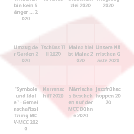
bin kein S
zlei 2020
2020
änger ... 2
020
Umzug de
Tschüss Ti
Mainz blei
Unsere Nä
r Garden 2
ll 2020
bt Mainz 2
rrischen G
020
020
äste 2020
"Symbole
Narrensc
Närrische
Jazzfrühsc
und Idol
hiff 2020
s Gescheh
hoppen 20
e" - Gemei
en auf der
20
nschaftssi
MCC Bühn
tzung MC
e 2020
V-MCC 202
0