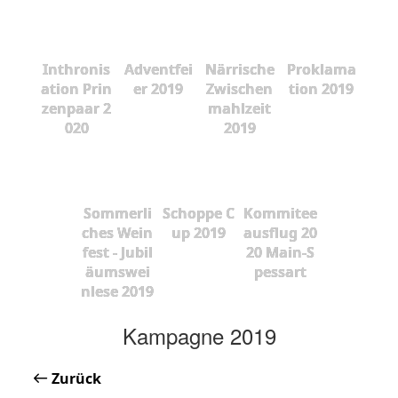
Inthronis
Adventfei
Närrische
Proklama
ation Prin
er 2019
Zwischen
tion 2019
zenpaar 2
mahlzeit
020
2019
Sommerli
Schoppe C
Kommitee
ches Wein
up 2019
ausflug 20
fest - Jubil
20 Main-S
äumswei
pessart
nlese 2019
Kampagne 2019
Zurück