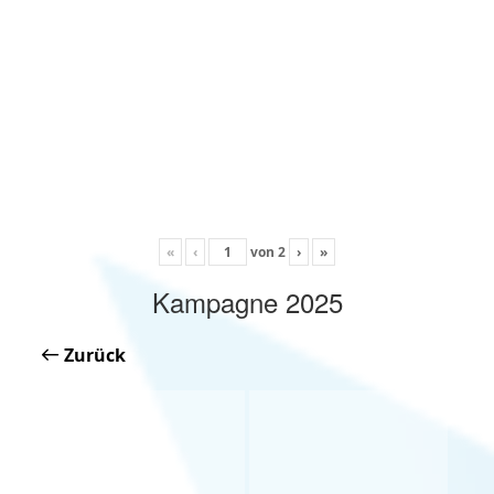
«
‹
von
2
›
»
Kampagne 2025
Zurück