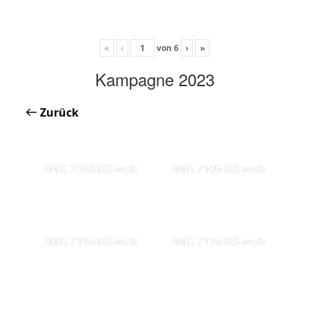
«
‹
von
6
›
»
Kampagne 2023
Zurück
IMG 7098-KS-web
IMG 7109-KS-web
IMG 7116-KS-web
IMG 7119-KS-web