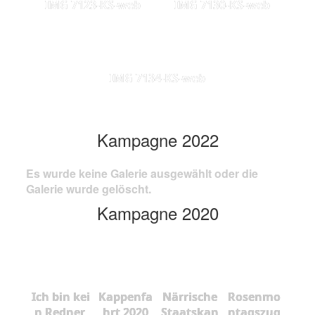
IMG 7123-KS-web
IMG 7130-KS-web
IMG 7134-KS-web
Kampagne 2022
Es wurde keine Galerie ausgewählt oder die
Galerie wurde gelöscht.
Kampagne 2020
Ich bin kei
Kappenfa
Närrische
Rosenmo
n Redner,
hrt 2020
Staatskan
ntagszug